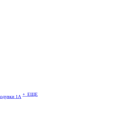
+ ЕЩЕ
ходувки 1А