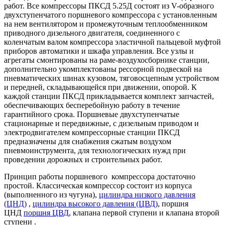
работ. Все компрессоры ПКСД 5.25Д состоят из V-образного
двухступенчатого поршневого компрессора с установленным
на нем вентилятором и промежуточным теплообменником
приводного дизельного двигателя, соединенного с
коленчатым валом компрессора эластичной пальцевой муфтой
приборов автоматики и шкафа управления. Все узлы и
агрегаты смонтированы на раме-воздухосборнике станции,
дополнительно укомплектованы рессорной подвеской на
пневматических шинах кузовом, тяговосцепным устройством
и передней, складывающейся при движении, опорой. К
каждой станции ПКСД прикладывается комплект запчастей,
обеспечивающих бесперебойную работу в течение
гарантийного срока. Поршневые двухступенчатые
стационарные и передвижные, с дизельным приводом и
электродвигателем компрессорные станции ПКСД
предназначены для снабжения сжатым воздухом
пневмоинструмента, для технологических нужд при
проведении дорожных и строительных работ.
Принцип работы поршневого компрессора достаточно
простой. Классическая компрессор состоит из корпуса
(выполненного из чугуна),
цилиндра низкого давления
(ЦНД)
,
цилиндра высокого давления (ЦВД)
, поршня
ЦНД
поршня ЦВД
, клапана первой ступени и клапана второй
ступени .