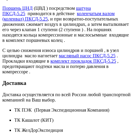
Поршень ЦНД
(ЦВД ) посредством
шатуна
ПКСД-5.25
приводится в действие
коленчатым валом
(коленвал) ПКСД-5.25
, и при возвратно-поступательных
движениях сжимает воздух в цилиндрах, а затем выталкивает
его через клапан 1 ступени (2 ступени ) . На поршнях
находятся кольца компрессионные и маслосьемные входящие
в комплект поршневых колец .
С целью снижения износа цилиндров и поршней , в узел
цилиндра масло нагнетает
масляный насос ПКСД-5.25
.
Прокладки входящие в
комплект прокладок ПКСД-5.25
,
предотвращают подтеки масла и потерю давления в
компрессоре .
Доставка
Доставка осуществляется по всей России любой транспортной
компанией на Ваш выбор.
ТК ПЭК (Первая Экспедиционная Компания)
ТК Кашалот (КИТ)
ТК ЖелДорЭкспедиция