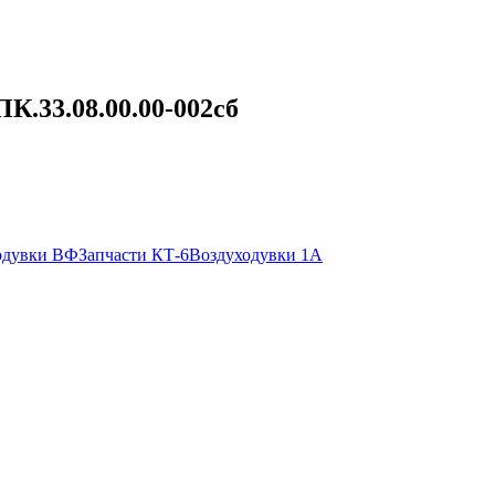
К.33.08.00.00-002сб
одувки ВФ
Запчасти КТ-6
Воздуходувки 1А