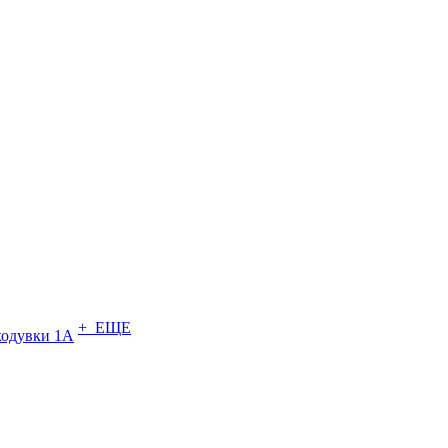
+ ЕЩЕ
ходувки 1А