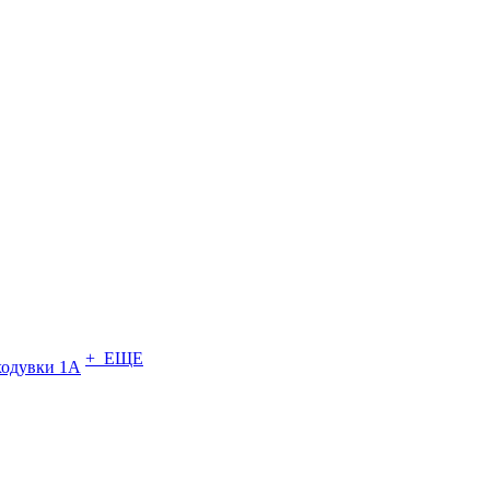
+ ЕЩЕ
ходувки 1А