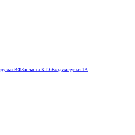
одувки ВФ
Запчасти КТ-6
Воздуходувки 1А