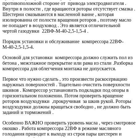
противоположной стороне от привода электродвигателя .
Внутри в полости , где вращаются роторы отсутствует смазка .
Шестерни смазываются в масленной ванне , которая
изолированна от полости вращения роторов , поэтому масло
не попадает в воздуховод . Это является отличительной
чертой газодувки 22ВФ-М-40-2,5-1,5-4 .
Порядок установки и обслуживание компрессора 22ВФ-
М-40-2,5-1,5-4.
Основой для установки компрессора должно служить пол из
бетона , межэтажное перекрытие или рама из стали .Разборка
компрессора для облегчения монтажа не допускается.
Первое что нужно сделать , это произвести раскосервацию
наружных поверхностей . Тщательно очистить поверхности
шкивов . Компрессор устанановить подкладки под опоры в
горизонтальном положении. Потом проверить вращение
роторов воздуходувки ,прокручивая за шкив рукой. Роторы
воздуходувки должны вращаться свободно , не должно быть
заданий и торможений .
Особенно ВАЖНО проверить уровень масла , через смотровое
окошко . Работа компрессора 22ВФ в режиме масляного
голодания приводит к выходу из строя пары шестерен и