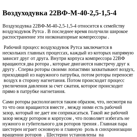
Воздуходувка 22ВФ-М-40-2,5-1,5-4
Воздуходувка 22ВФ-М-40-2,5-1,5-4 относится к семейству
воздуходувок Рутса . В последнее время получили широкое
распостранение эти низконапорные компрессоры .
Рабочий процесс воздуходувок Рутса заключается в
нескольких главных процессах, каждый из которых напрямую
зависит друг от друга. Внутри корпуса компрессора 22ВФ
вращаются два ротора , которые двигаются навстречу друг к
другу . Сперва роторы своими лопастями захватывают воздух,
приходящий из наружного патрубка, потом роторы переносят
воздух в сторону нагнетания. Потом происходит процесс
увеличения давления за счет сжатия, которое происходит
прямо в патрубке нагнетания.
Сами роторы распологаются таким образом, что, несмотря на
то что они вращаются вместе , между ними есть рабочий
зазор, который не дает им соприкасаться. Такой же рабочий
зазор между ротором и корпусом , что позволяет избегать не
нужного и губительного для роторов трения . Главная пара
шестерен играет основную и главную роль в синхронизации
вращении роторов . Шестерни установлены на