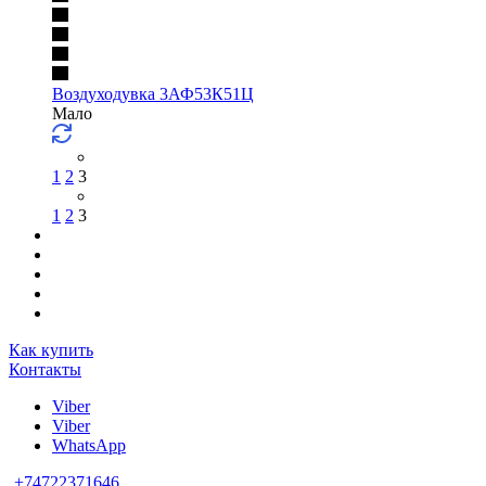
Воздуходувка 3АФ53К51Ц
Мало
1
2
3
1
2
3
Как купить
Контакты
Viber
Viber
WhatsApp
+74722371646